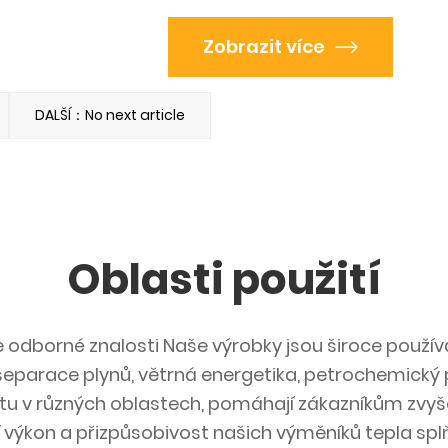
Zobrazit více
DALŠÍ：No next article
Oblasti použití
e odborné znalosti Naše výrobky jsou široce použív
í, separace plynů, větrná energetika, petrochemick
tu v různých oblastech, pomáhají zákazníkům zvyš
í výkon a přizpůsobivost našich výměníků tepla splň