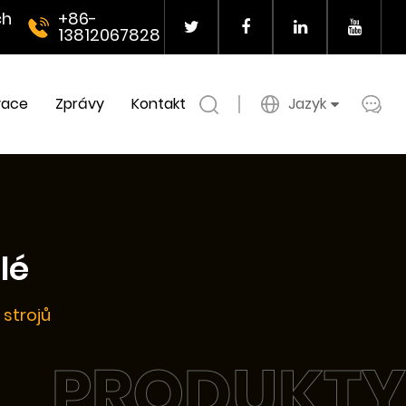
ch
+86-
13812067828
vace
Zprávy
Kontakt
Jazyk
lé
 strojů
PRODUKTY