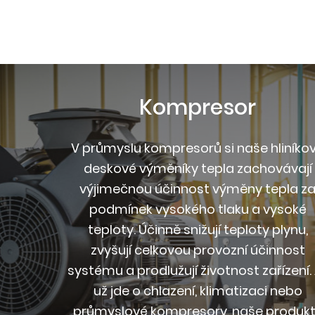
Kompresor
V průmyslu kompresorů si naše hliníko
deskové výměníky tepla zachovávají
výjimečnou účinnost výměny tepla z
podmínek vysokého tlaku a vysoké
teploty. Účinně snižují teploty plynu,
zvyšují celkovou provozní účinnost
systému a prodlužují životnost zařízení.
už jde o chlazení, klimatizaci nebo
průmyslové kompresory, naše produk