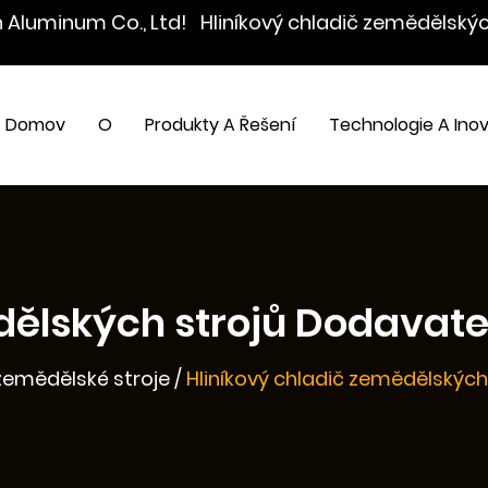
n Aluminum Co., Ltd!
Hliníkový chladič zemědělský
Domov
O
Produkty A Řešení
Technologie A Ino
dělských strojů Dodavate
zemědělské stroje
/
Hliníkový chladič zemědělských