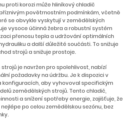
 proti korozi může hliníkový chladič
epříznivým povětrnostním podmínkám, včetně
teré se obvykle vyskytují v zemědělských
je vysoce účinná žebra a robustní systém
izaci přenosu tepla a udržování optimálních
ydrauliku a další důležité součásti. To snižuje
 chod strojů a snižuje prostoje.
strojů je navržen pro spolehlivost, nabízí
ní požadavky na údržbu. Je k dispozici v
a konfiguracích, aby vyhovoval specifickým
elů zemědělských strojů. Tento chladič,
innosti a snížení spotřeby energie, zajišťuje, že
 nejlépe po celou zemědělskou sezónu, bez
nky.