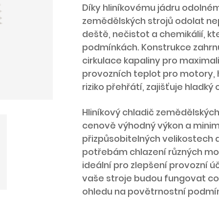
Díky hliníkovému jádru odolnému
zemědělských strojů odolat n
deště, nečistot a chemikálií, k
podmínkách. Konstrukce zahrnu
cirkulace kapaliny pro maximal
provozních teplot pro motory, h
riziko přehřátí, zajišťuje hladký
Hliníkový chladič zemědělských 
cenově výhodný výkon a minimál
přizpůsobitelných velikostech 
potřebám chlazení různých mod
ideální pro zlepšení provozní úč
vaše stroje budou fungovat co
ohledu na povětrnostní podmí