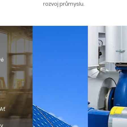
rozvoj průmyslu.
vé
a
 Ať
ty